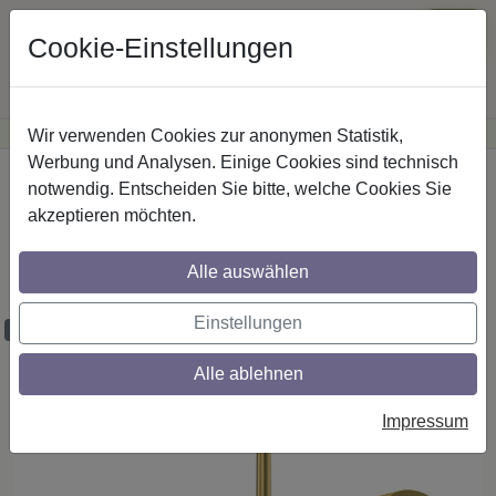
Cookie-Einstellungen
Wir verwenden Cookies zur anonymen Statistik,
·
Günstige Versandkosten
innerhalb Österreichs
Sichere Zahlung
Werbung und Analysen. Einige Cookies sind technisch
Startseite
Gardinenstangen
Metall
notwendig. Entscheiden Sie bitte, welche Cookies Sie
akzeptieren möchten.
Gardinenstangen aus Metall in 20 mm Ø,
1-läufig, Modell SONETTE - Verano
Alle auswählen
Silbergrau / Messing-Optik
Einstellungen
Maßzuschnitt möglich
Alle ablehnen
Impressum