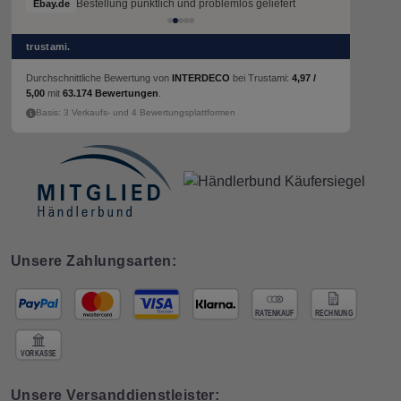
Bestellung pünktlich und problemlos geliefert
Bestellung pünktlich und problemlos geliefert
Ebay.de
Ebay.de
trustami.
Durchschnittliche Bewertung von
INTERDECO
bei Trustami:
4,97 /
5,00
mit
63.174 Bewertungen
.
Basis: 3 Verkaufs- und 4 Bewertungsplattformen
Unsere Zahlungsarten:
Unsere Versanddienstleister: