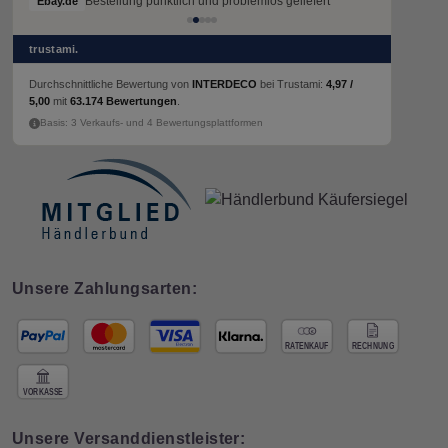
Bestellung pünktlich und problemlos geliefert
Bestellung pünktlich und problemlos geliefert
Ebay.de
Ebay.de
trustami.
Durchschnittliche Bewertung von
INTERDECO
bei Trustami:
4,97 /
5,00
mit
63.174 Bewertungen
.
Basis: 3 Verkaufs- und 4 Bewertungsplattformen
Unsere Zahlungsarten:
Unsere Versanddienstleister: