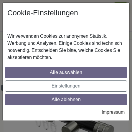
Cookie-Einstellungen
Wir verwenden Cookies zur anonymen Statistik,
·
Günstige Versandkosten
innerhalb Österreichs
Sichere Zahlung
Werbung und Analysen. Einige Cookies sind technisch
Startseite
Gardinenstangen
Metall
notwendig. Entscheiden Sie bitte, welche Cookies Sie
akzeptieren möchten.
Gardinenstangen aus Metall in 20 mm Ø,
1-läufig, Modell PRESTIGE - Estana
Alle auswählen
Schwarz / Edelstahl-Optik
Einstellungen
Maßzuschnitt möglich
Alle ablehnen
Impressum