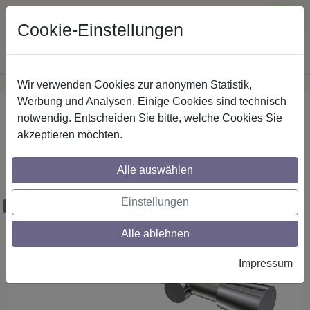
Cookie-Einstellungen
Wir verwenden Cookies zur anonymen Statistik,
·
Günstige Versandkosten
innerhalb Österreichs
Sichere Zahlung
Werbung und Analysen. Einige Cookies sind technisch
Startseite
Gardinenstangen
Metall
notwendig. Entscheiden Sie bitte, welche Cookies Sie
akzeptieren möchten.
Gardinenstangen aus Metall in 20 mm Ø,
1-läufig, Modell PLATON - Sitra Edelstahl-
Alle auswählen
Optik / Chrom (ohne Ringe)
Einstellungen
Maßzuschnitt möglich
Alle ablehnen
Impressum