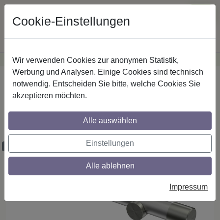
Cookie-Einstellungen
Wir verwenden Cookies zur anonymen Statistik,
·
Günstige Versandkosten
innerhalb Österreichs
Sichere Zahlung
Werbung und Analysen. Einige Cookies sind technisch
Startseite
Gardinenstangen
Metall
notwendig. Entscheiden Sie bitte, welche Cookies Sie
akzeptieren möchten.
Gardinenstangen aus Metall in 20 mm Ø,
1-läufig, Modell PLATON - Santo
Alle auswählen
Silbergrau / Edelstahl-Optik (ohne Ringe)
Einstellungen
Maßzuschnitt möglich
Alle ablehnen
Impressum