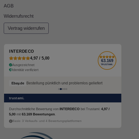
AGB
Widerrufsrecht
Vertrag widerrufen
INTERDECO
4,97 / 5,00
63.169
Ausgezeichnet
TRUSTAMI.
Identität verifiziert
Bestellung pünktlich und problemlos geliefert
Bestellung pünktlich und problemlos geliefert
Ebay.de
Ebay.de
trustami.
Durchschnittliche Bewertung von
INTERDECO
bei Trustami:
4,97 /
5,00
mit
63.169 Bewertungen
.
Basis: 3 Verkaufs- und 4 Bewertungsplattformen