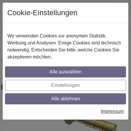
Cookie-Einstellungen
Wir verwenden Cookies zur anonymen Statistik,
·
Günstige Versandkosten
innerhalb Österreichs
Sichere Zahlung
Werbung und Analysen. Einige Cookies sind technisch
Startseite
Gardinenstangen
Metall
notwendig. Entscheiden Sie bitte, welche Cookies Sie
akzeptieren möchten.
Gardinenstangen aus Metall in 20 mm Ø,
1-läufig, Modell PLATON - Elanto
Alle auswählen
Silbergrau / Messing-Optik (ohne Ringe)
Einstellungen
Maßzuschnitt möglich
Alle ablehnen
Impressum