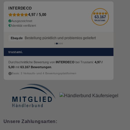
INTERDECO
4,97 / 5,00
63.167
Ausgezeichnet
TRUSTAMI.
Identität verifiziert
Bestellung pünktlich und problemlos geliefert
Bestellung pünktlich und problemlos geliefert
Ebay.de
Ebay.de
trustami.
Durchschnittliche Bewertung von
INTERDECO
bei Trustami:
4,97 /
5,00
mit
63.167 Bewertungen
.
Basis: 3 Verkaufs- und 4 Bewertungsplattformen
Unsere Zahlungsarten: