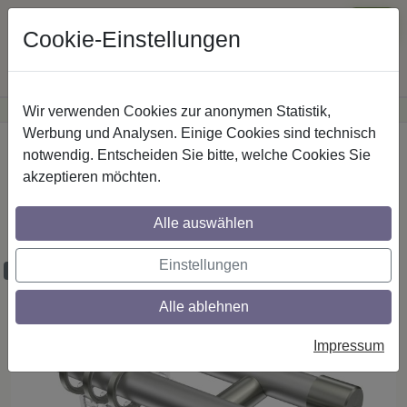
Cookie-Einstellungen
Wir verwenden Cookies zur anonymen Statistik,
·
Günstige Versandkosten
innerhalb Österreichs
Sichere Zahlung
Werbung und Analysen. Einige Cookies sind technisch
Startseite
Gardinenstangen
Metall
notwendig. Entscheiden Sie bitte, welche Cookies Sie
akzeptieren möchten.
Gardinenstangen aus Metall in 20 mm Ø,
2-läufig, Modell PRESTIGE - Sitra
Alle auswählen
Silbergrau / Edelstahl-Optik
Einstellungen
Maßzuschnitt möglich
Alle ablehnen
Impressum