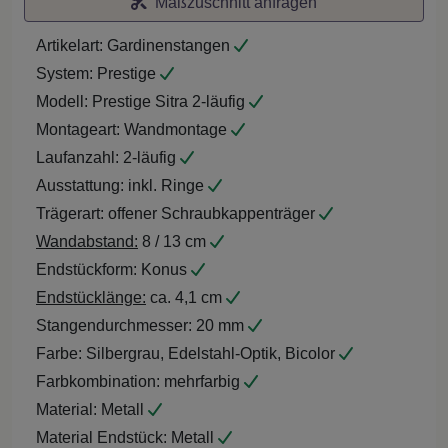
Maßzuschnitt anfragen
Artikelart:
Gardinenstangen
System:
Prestige
Modell:
Prestige Sitra 2-läufig
Montageart:
Wandmontage
Laufanzahl:
2-läufig
Ausstattung:
inkl. Ringe
Trägerart:
offener Schraubkappenträger
Wandabstand:
8 / 13 cm
Endstückform:
Konus
Endstücklänge:
ca. 4,1 cm
Stangendurchmesser:
20 mm
Farbe:
Silbergrau, Edelstahl-Optik, Bicolor
Farbkombination:
mehrfarbig
Material:
Metall
Material Endstück:
Metall