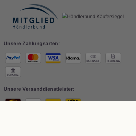
Unsere Zahlungsarten:
Unsere Versanddienstleister:
© 2026 Interdeco GmbH · * Preis inkl. österr.
MwSt zzgl. Versand
. Der
Gesamtpreis ist abhängig vom Mehrwertsteuersatz des Lieferlandes.