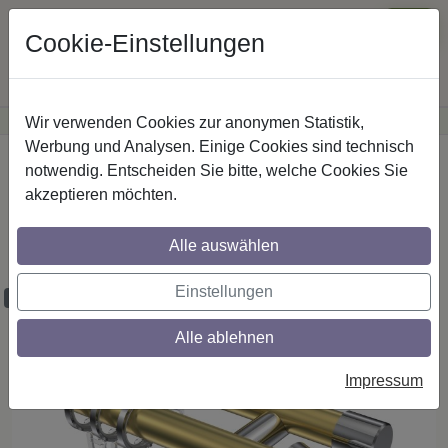
Cookie-Einstellungen
Wir verwenden Cookies zur anonymen Statistik,
·
Günstige Versandkosten
innerhalb Österreichs
Sichere Zahlung
Werbung und Analysen. Einige Cookies sind technisch
Startseite
Gardinenstangen
Metall
notwendig. Entscheiden Sie bitte, welche Cookies Sie
akzeptieren möchten.
Gardinenstangen aus Metall in 20 mm Ø,
2-läufig, Modell PRESTIGE - Savio
Alle auswählen
Messing-Optik / Chrom
Einstellungen
Maßzuschnitt möglich
Alle ablehnen
Impressum