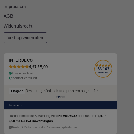
Impressum
AGB
Widerrufsrecht
Vertrag widerrufen
INTERDECO
4,97 / 5,00
63.163
Ausgezeichnet
TRUSTAMI.
Identität verifiziert
Bestellung pünktlich und problemlos geliefert
Bestellung pünktlich und problemlos geliefert
Ebay.de
Ebay.de
trustami.
Durchschnittliche Bewertung von
INTERDECO
bei Trustami:
4,97 /
5,00
mit
63.163 Bewertungen
.
Basis: 3 Verkaufs- und 4 Bewertungsplattformen