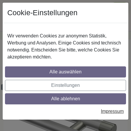
Cookie-Einstellungen
Wir verwenden Cookies zur anonymen Statistik,
·
Günstige Versandkosten
innerhalb Österreichs
Sichere Zahlung
Werbung und Analysen. Einige Cookies sind technisch
Startseite
Gardinenstangen
Metall
notwendig. Entscheiden Sie bitte, welche Cookies Sie
akzeptieren möchten.
Gardinenstangen aus Metall in 20 mm Ø,
2-läufig, Modell PRESTIGE - Santo
Alle auswählen
Silbergrau / Edelstahl-Optik (ohne Ringe)
Einstellungen
Maßzuschnitt möglich
Alle ablehnen
Impressum