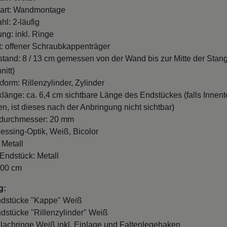
art: Wandmontage
hl: 2-läufig
ung: inkl. Ringe
t: offener Schraubkappenträger
and: 8 / 13 cm gemessen von der Wand bis zur Mitte der Stan
nitt)
form: Rillenzylinder, Zylinder
länge: ca. 6,4 cm sichtbare Länge des Endstückes (falls Innente
n, ist dieses nach der Anbringung nicht sichtbar)
durchmesser: 20 mm
essing-Optik, Weiß, Bicolor
 Metall
 Endstück: Metall
100 cm
g:
ndstücke "Kappe" Weiß
ndstücke "Rillenzylinder" Weiß
Flachringe Weiß inkl. Einlage und Faltenlegehaken