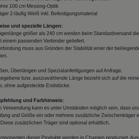
ohre 100 cm Messing-Optik
räger 2-läufig Weiß inkl. Befestigungsmaterial
ise und spezielle Längen:
ngenlänge größer als 240 cm werden beim Standardversand di
it einem passenden Verbinder geliefert.
erbindung muss aus Gründen der Stabilität einer der beiliegend
den.
en, Überlängen und Spezialanfertigungen auf Anfrage.
egebene bzw. auszuwählende Länge bezieht sich auf die reine
, ohne aufgesteckte Endstücke.
mpfehlung und Farbhinweis:
n Verwendung kann es unter Umständen möglich sein, dass un
fang und Größe ein oder mehrere zusätzliche Zwischenträger er
Diese zusätzlichen Träger sind optional erhältlich.
mponenten dieser Produkte werden in Chargen produziert. Au