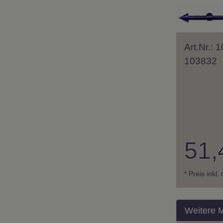
Art.Nr.:
103832
51,
* Preis inkl.
Weitere 