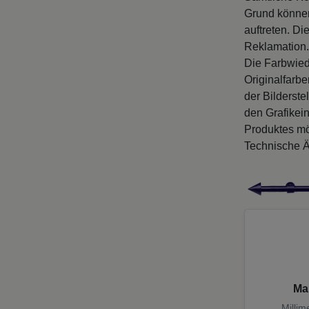
Grund können
auftreten. D
Reklamation.
Die Farbwied
Originalfarb
der Bilderste
den Grafikei
Produktes mö
Technische Ä
Ma
Millim