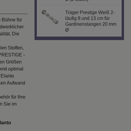
Träger Prestige Weiß 2-
läufig 8 und 13 cm für
 Bühne für
Gardinenstangen 20 mm
ndwerklicher
Ø
lität. Die
len Stoffen,
l PRESTIGE -
sen Größen
omit optimal
 Elanto
oßen Aufwand
hör für Ihre
en Sie im
lanto