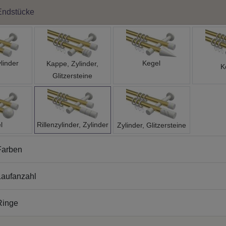
Endstücke
linder
Kegel
Kappe, Zylinder,
K
Glitzersteine
l
Rillenzylinder, Zylinder
Zylinder, Glitzersteine
Farben
aufanzahl
Ringe