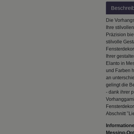
Beschrei
Die Vorhangs
Ihre stilvoll
Präzision bi
stilvolle Ges
Fensterdekor
Ihrer gestal
Elanto in Me
und Farben h
an unterschi
gelingt die 
- dank ihrer 
Vorhanggarni
Fensterdekora
Abschnitt "Li
Information
Messing-Opti