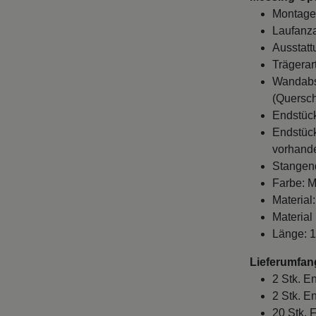
Montage
Laufanza
Ausstatt
Trägerar
Wandabst
(Quersch
Endstück
Endstück
vorhande
Stangen
Farbe: M
Material:
Material
Länge: 
Lieferumfan
2 Stk. E
2 Stk. E
20 Stk. 