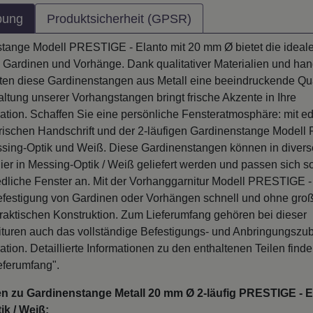
bung
Produktsicherheit (GPSR)
tange Modell PRESTIGE - Elanto mit 20 mm Ø bietet die ideale
en Gardinen und Vorhänge. Dank qualitativer Materialien und ha
eten diese Gardinenstangen aus Metall eine beeindruckende Qua
taltung unserer Vorhangstangen bringt frische Akzente in Ihre
ation. Schaffen Sie eine persönliche Fensteratmosphäre: mit ed
terischen Handschrift und der 2-läufigen Gardinenstange Model
ssing-Optik und Weiß. Diese Gardinenstangen können in diver
ier in Messing-Optik / Weiß geliefert werden und passen sich s
edliche Fenster an. Mit der Vorhanggarnitur Modell PRESTIGE -
Befestigung von Gardinen oder Vorhängen schnell und ohne gr
praktischen Konstruktion. Zum Lieferumfang gehören bei dieser
turen auch das vollständige Befestigungs- und Anbringungszube
tion. Detaillierte Informationen zu den enthaltenen Teilen find
eferumfang".
en zu Gardinenstange Metall 20 mm Ø 2-läufig PRESTIGE - E
k / Weiß: