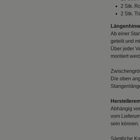
2 Stk. R
2 Stk. T
Längenhinwe
Ab einer Sta
geteilt und m
Über jeder V
montiert wer
Zwischengröß
Die oben ang
Stangenlänge
Herstellere
Abhängig vo
vom Lieferum
sein können. 
Sämtliche Ko