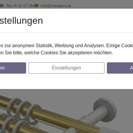
00
· Mo–Fr 8–17 Uhr
info@interdeco.at
stellungen
fstangen
Gardinenschienen
Scheibenstangen
Gardine
 zur anonymen Statistik, Werbung und Analysen. Einige Cooki
Gardinenstangen
Metall
n Sie bitte, welche Cookies Sie akzeptieren möchten.
nstangen aus Metall in 20 mm Ø, 2-läufig
en
Einstellungen
A
 Weiß
glich