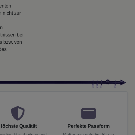
enten
 nicht zur
en
tnissen bei
rs bzw. von
 des
Höchste Qualität
Perfekte Passform
ertige Verarbeitung und
Maßgenau gefertigt für ein