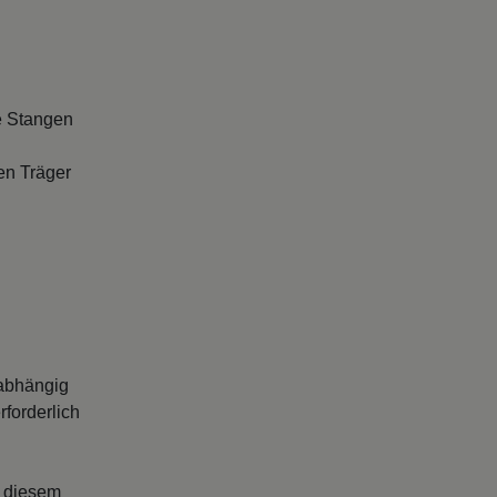
e Stangen
en Träger
abhängig
forderlich
s diesem