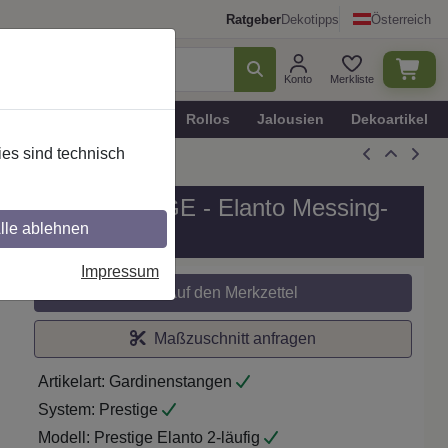
Ratgeber
Dekotipps
Österreich
Konto
Merkliste
n
Plissee - Faltstores
Rollos
Jalousien
Dekoartikel
es sind technisch
, Modell PRESTIGE - Elanto Messing-
lle ablehnen
Impressum
Auf den Merkzettel
Maßzuschnitt anfragen
Artikelart:
Gardinenstangen
System:
Prestige
Modell:
Prestige Elanto 2-läufig