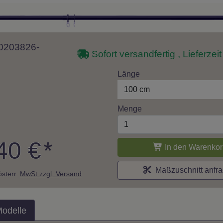
 10203826-
Sofort versandfertig , Lieferzei
Länge
100 cm
Menge
40 €
*
In den Warenkor
Maßzuschnitt anfr
 österr.
MwSt zzgl. Versand
Modelle