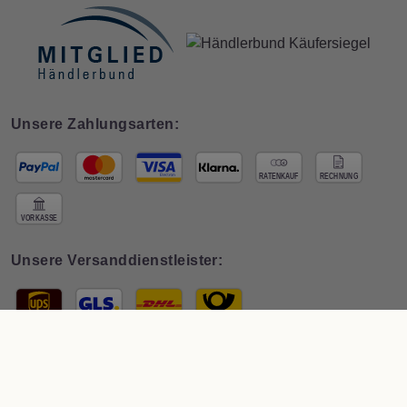
Unsere Zahlungsarten:
Unsere Versanddienstleister:
© 2026 Interdeco GmbH · * Preis inkl. österr.
MwSt zzgl. Versand
. Der
Gesamtpreis ist abhängig vom Mehrwertsteuersatz des Lieferlandes.