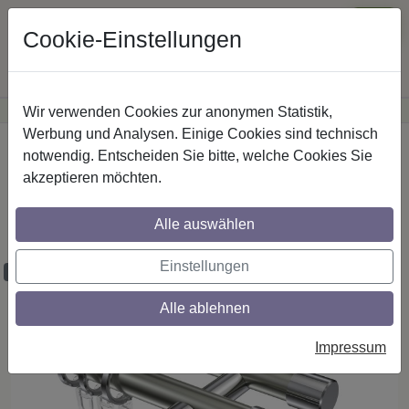
Cookie-Einstellungen
Wir verwenden Cookies zur anonymen Statistik,
·
Günstige Versandkosten
innerhalb Österreichs
Sichere Zahlung
Werbung und Analysen. Einige Cookies sind technisch
Startseite
Gardinenstangen
Metall
notwendig. Entscheiden Sie bitte, welche Cookies Sie
akzeptieren möchten.
Gardinenstangen aus Metall in 20 mm Ø,
2-läufig, Modell PRESTIGE - Elanto
Alle auswählen
Edelstahl-Optik / Chrom
Einstellungen
Maßzuschnitt möglich
Alle ablehnen
Impressum