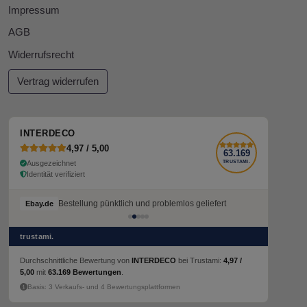
Impressum
AGB
Widerrufsrecht
Vertrag widerrufen
INTERDECO
4,97 / 5,00
63.169
Ausgezeichnet
TRUSTAMI.
Identität verifiziert
Bestellung pünktlich und problemlos geliefert
Bestellung pünktlich und problemlos geliefert
Ebay.de
Ebay.de
trustami.
Durchschnittliche Bewertung von
INTERDECO
bei Trustami:
4,97 /
5,00
mit
63.169 Bewertungen
.
Basis: 3 Verkaufs- und 4 Bewertungsplattformen