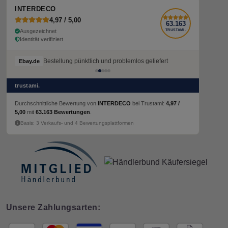
INTERDECO
4,97 / 5,00
63.163
Ausgezeichnet
TRUSTAMI.
Identität verifiziert
Bestellung pünktlich und problemlos geliefert
Bestellung pünktlich und problemlos geliefert
Ebay.de
Ebay.de
trustami.
Durchschnittliche Bewertung von
INTERDECO
bei Trustami:
4,97 /
5,00
mit
63.163 Bewertungen
.
Basis: 3 Verkaufs- und 4 Bewertungsplattformen
Unsere Zahlungsarten: