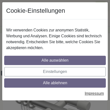
Cookie-Einstellungen
Wir verwenden Cookies zur anonymen Statistik,
·
Günstige Versandkosten
innerhalb Österreichs
Sichere Zahlung
Werbung und Analysen. Einige Cookies sind technisch
Startseite
Gardinenstangen
Metall
notwendig. Entscheiden Sie bitte, welche Cookies Sie
akzeptieren möchten.
Gardinenstangen aus Metall in 20 mm Ø,
2-läufig, Modell PRESTIGE - Bento
Alle auswählen
Silbergrau / Weiß
Einstellungen
Maßzuschnitt möglich
Alle ablehnen
Impressum