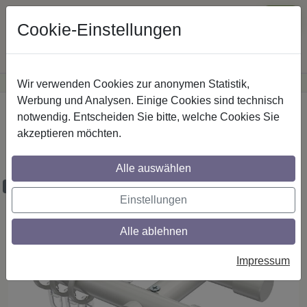
Cookie-Einstellungen
Wir verwenden Cookies zur anonymen Statistik,
·
Günstige Versandkosten
innerhalb Österreichs
Sichere Zahlung
Werbung und Analysen. Einige Cookies sind technisch
Startseite
Gardinenstangen
Metall
notwendig. Entscheiden Sie bitte, welche Cookies Sie
akzeptieren möchten.
Gardinenstangen aus Metall in 20 mm Ø,
2-läufig, Modell PLATON - Zoena Weiß
Alle auswählen
Maßzuschnitt möglich
Einstellungen
Alle ablehnen
Impressum