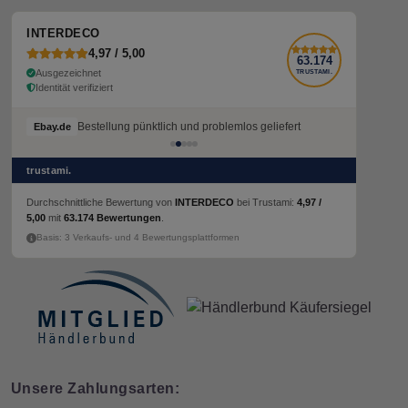
INTERDECO
4,97 / 5,00
63.174
Ausgezeichnet
TRUSTAMI.
Identität verifiziert
Bestellung pünktlich und problemlos geliefert
Bestellung pünktlich und problemlos geliefert
Ebay.de
Ebay.de
trustami.
Durchschnittliche Bewertung von
INTERDECO
bei Trustami:
4,97 /
5,00
mit
63.174 Bewertungen
.
Basis: 3 Verkaufs- und 4 Bewertungsplattformen
Unsere Zahlungsarten: