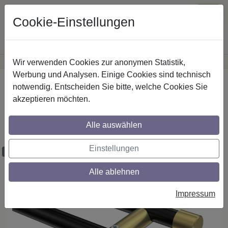
Cookie-Einstellungen
Wir verwenden Cookies zur anonymen Statistik,
·
Günstige Versandkosten
innerhalb Österreichs
Sichere Zahlung
Werbung und Analysen. Einige Cookies sind technisch
Startseite
Gardinenstangen
Metall
notwendig. Entscheiden Sie bitte, welche Cookies Sie
akzeptieren möchten.
Gardinenstangen aus Metall in 20 mm Ø,
2-läufig, Modell PLATON - Luino Schwarz
Alle auswählen
/ Messing-Optik (ohne Ringe)
Einstellungen
Maßzuschnitt möglich
Alle ablehnen
Impressum