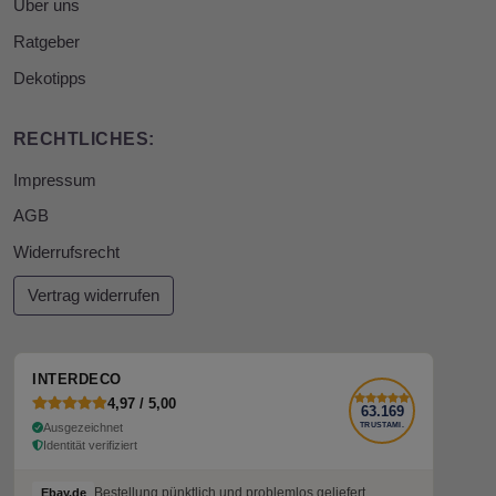
Über uns
Ratgeber
Dekotipps
RECHTLICHES:
Impressum
AGB
Widerrufsrecht
Vertrag widerrufen
INTERDECO
4,97 / 5,00
63.169
Ausgezeichnet
TRUSTAMI.
Identität verifiziert
Bestellung pünktlich und problemlos geliefert
Ebay.de