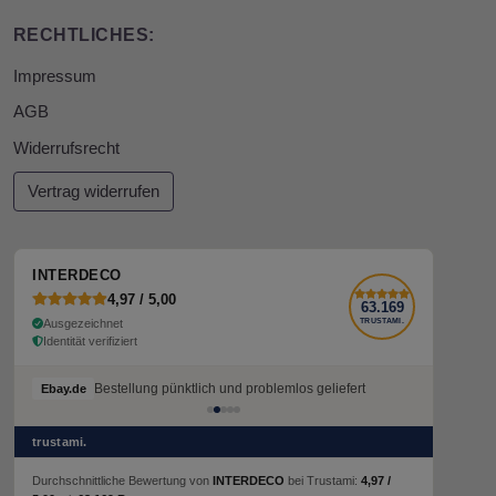
RECHTLICHES:
Impressum
AGB
Widerrufsrecht
Vertrag widerrufen
INTERDECO
4,97 / 5,00
63.169
Ausgezeichnet
TRUSTAMI.
Identität verifiziert
Bestellung pünktlich und problemlos geliefert
Bestellung pünktlich und problemlos geliefert
Ebay.de
Ebay.de
trustami.
Durchschnittliche Bewertung von
INTERDECO
bei Trustami:
4,97 /