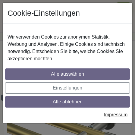
Cookie-Einstellungen
Wir verwenden Cookies zur anonymen Statistik,
·
Günstige Versandkosten
innerhalb Österreichs
Sichere Zahlung
Werbung und Analysen. Einige Cookies sind technisch
Startseite
Gardinenstangen
Messing-Optik
notwendig. Entscheiden Sie bitte, welche Cookies Sie
akzeptieren möchten.
Gardinenstangen aus Messing-Optik /
Edelstahl-Optik in 20 mm Ø, 2-läufig, 2-
Alle auswählen
läufig, Modell PLATON - Sitra (ohne
Ringe)
Einstellungen
Maßzuschnitt möglich
Alle ablehnen
Impressum