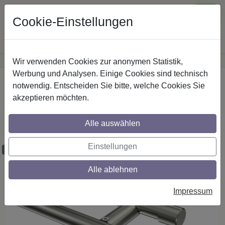
Cookie-Einstellungen
Wir verwenden Cookies zur anonymen Statistik,
·
Günstige Versandkosten
innerhalb Österreichs
Sichere Zahlung
Werbung und Analysen. Einige Cookies sind technisch
Startseite
Gardinenstangen
Edelstahl-Optik
notwendig. Entscheiden Sie bitte, welche Cookies Sie
akzeptieren möchten.
Gardinenstangen aus Edelstahl-Optik in
20 mm Ø, 2-läufig, 2-läufig, Modell
Alle auswählen
PLATON - Tanara (ohne Ringe)
Einstellungen
Maßzuschnitt möglich
Alle ablehnen
Impressum