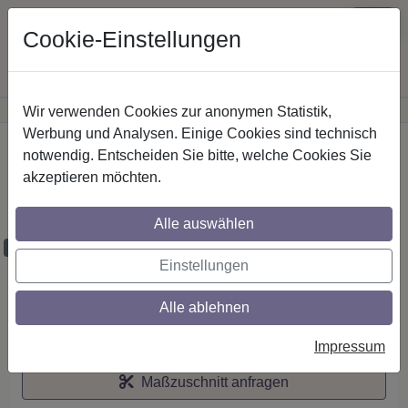
Cookie-Einstellungen
Wir verwenden Cookies zur anonymen Statistik,
·
Günstige Versandkosten
innerhalb Österreichs
Sichere Zahlung
Werbung und Analysen. Einige Cookies sind technisch
Startseite
notwendig. Entscheiden Sie bitte, welche Cookies Sie
akzeptieren möchten.
Stilg. 20 mm 2-lfg. Talena Siveo 260 cm
Silbergrau/Nussbaum
Alle auswählen
Maßzuschnitt möglich
Einstellungen
Alle ablehnen
Auf den Merkzettel
Impressum
Maßzuschnitt anfragen