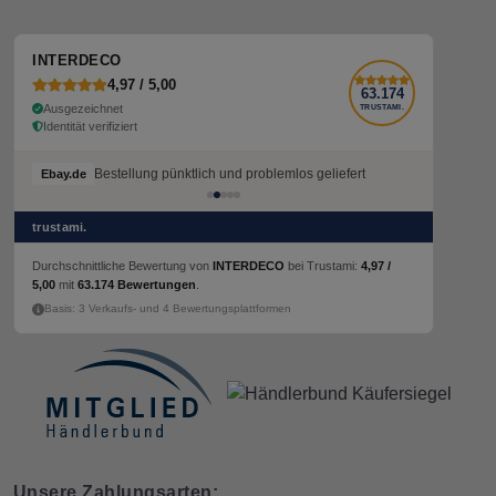
INTERDECO
4,97 / 5,00
63.174
Ausgezeichnet
TRUSTAMI.
Identität verifiziert
Bestellung pünktlich und problemlos geliefert
Bestellung pünktlich und problemlos geliefert
Ebay.de
Ebay.de
trustami.
Durchschnittliche Bewertung von
INTERDECO
bei Trustami:
4,97 /
5,00
mit
63.174 Bewertungen
.
Basis: 3 Verkaufs- und 4 Bewertungsplattformen
Unsere Zahlungsarten: