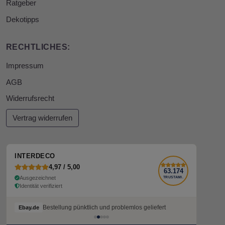
Ratgeber
Dekotipps
RECHTLICHES:
Impressum
AGB
Widerrufsrecht
Vertrag widerrufen
INTERDECO
4,97 / 5,00
63.174
Ausgezeichnet
TRUSTAMI.
Identität verifiziert
Bestellung pünktlich und problemlos geliefert
Bestellung pünktlich und problemlos geliefert
Ebay.de
Ebay.de