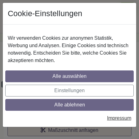
Cookie-Einstellungen
Wir verwenden Cookies zur anonymen Statistik,
·
Günstige Versandkosten
innerhalb Österreichs
Sichere Zahlung
Werbung und Analysen. Einige Cookies sind technisch
Startseite
notwendig. Entscheiden Sie bitte, welche Cookies Sie
akzeptieren möchten.
Stilg. 20 mm 2-lfg. Talena Feta 260 cm
Edelstahl/Buche
Alle auswählen
Maßzuschnitt möglich
Einstellungen
Alle ablehnen
Auf den Merkzettel
Impressum
Maßzuschnitt anfragen