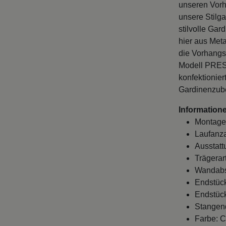
unseren Vorh
unsere Stilg
stilvolle Ga
hier aus Meta
die Vorhangs
Modell PREST
konfektionier
Gardinenzube
Informatione
Montage
Laufanza
Ausstatt
Trägerar
Wandabst
Endstück
Endstück
Stangen
Farbe: C