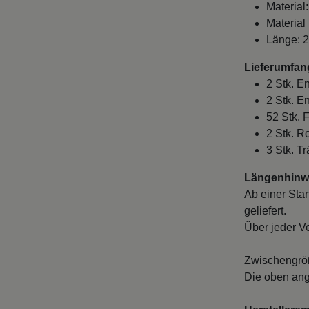
Material:
Material
Länge: 
Lieferumfan
2 Stk. E
2 Stk. E
52 Stk. 
2 Stk. 
3 Stk. T
Längenhinwe
Ab einer Sta
geliefert.
Über jeder V
Zwischengröß
Die oben ang