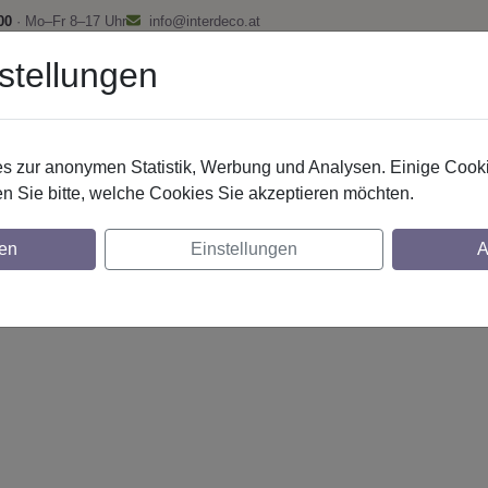
00
· Mo–Fr 8–17 Uhr
info@interdeco.at
stellungen
fstangen
Gardinenschienen
Scheibenstangen
Gardine
 zur anonymen Statistik, Werbung und Analysen. Einige Cooki
n Sie bitte, welche Cookies Sie akzeptieren möchten.
20 mm 2-lfg. Prestige Tanara 260 cm Chro
en
Einstellungen
A
glich