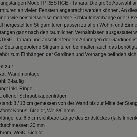
angstangen Modell PRESTIGE - Tanara. Die große Auswahl an 
arnituren an vielen Fenstern angebracht werden können. An d
rdinen wie beispielsweise moderne Schlaufenvorhänge oder Öse
ll hergestellten Stilgarnituren passen zu allen Wohn- und Einr
tangen ganz nach den räumlichen Verhältnissen ausgestattet 
IGE - Tanara und anschließendem Anbringen der Gardinen ist 
te Sets angebotene Stilgarnituren beinhalten auch das benötigt
hör zum Einhängen der Gardinen und Vorhänge befinden sich
n zu :
art: Wandmontage
hl: 2-läufig
ung: inkl. Ringe
t: offener Schraubkappenträger
and: 8 / 13 cm gemessen von der Wand bis zur Mitte der Stang
form: Konus, Bicolor, Weiß/Chrom
länge: ca. 6,5 cm sichtbare Länge des Endstückes (falls Innente
durchmesser: 20 mm
hrom, Weiß, Bicolor