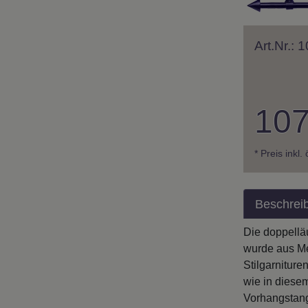
Art.Nr.:
107
* Preis inkl.
Beschrei
Die doppellä
wurde aus Me
Stilgarniture
wie in diesem
Vorhangstang