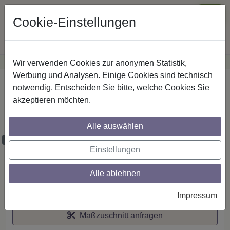
Cookie-Einstellungen
Wir verwenden Cookies zur anonymen Statistik,
·
Günstige Versandkosten
innerhalb Österreichs
Sichere Zahlung
Werbung und Analysen. Einige Cookies sind technisch
Startseite
notwendig. Entscheiden Sie bitte, welche Cookies Sie
akzeptieren möchten.
Stilg. 20 mm 2-lfg. Prestige Santo 520 cm
Schwarz/Chrom
Alle auswählen
Maßzuschnitt möglich
Einstellungen
Alle ablehnen
Auf den Merkzettel
Impressum
Maßzuschnitt anfragen