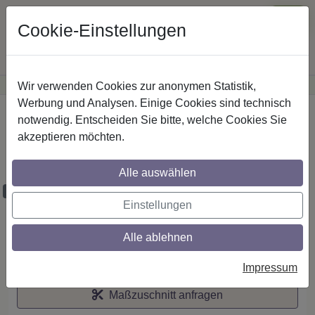
Cookie-Einstellungen
Wir verwenden Cookies zur anonymen Statistik,
·
Günstige Versandkosten
innerhalb Österreichs
Sichere Zahlung
Werbung und Analysen. Einige Cookies sind technisch
Startseite
notwendig. Entscheiden Sie bitte, welche Cookies Sie
akzeptieren möchten.
Stilg. 20 mm 1-lfg. Talena Etta 260 cm
Chrom/Nussbaum
Alle auswählen
Maßzuschnitt möglich
Einstellungen
Alle ablehnen
Auf den Merkzettel
Impressum
Maßzuschnitt anfragen