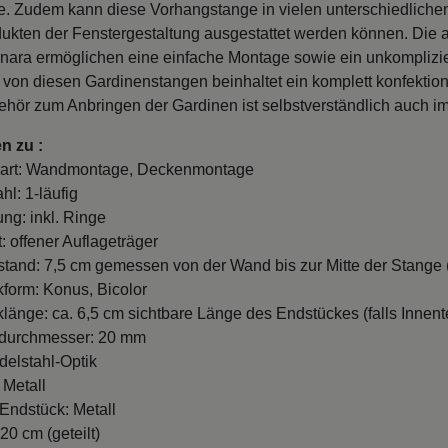
. Zudem kann diese Vorhangstange in vielen unterschiedlichen 
ukten der Fenstergestaltung ausgestattet werden können. Die a
ara ermöglichen eine einfache Montage sowie ein unkomplizie
 von diesen Gardinenstangen beinhaltet ein komplett konfektio
hör zum Anbringen der Gardinen ist selbstverständlich auch i
n zu :
art: Wandmontage, Deckenmontage
hl: 1-läufig
ung: inkl. Ringe
: offener Auflageträger
and: 7,5 cm gemessen von der Wand bis zur Mitte der Stange (
form: Konus, Bicolor
länge: ca. 6,5 cm sichtbare Länge des Endstückes (falls Innente
durchmesser: 20 mm
delstahl-Optik
 Metall
 Endstück: Metall
20 cm (geteilt)