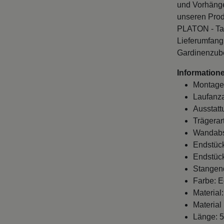
und Vorhänge
unseren Prod
PLATON - Tan
Lieferumfang
Gardinenzube
Informatione
Montage
Laufanza
Ausstatt
Trägerart
Wandabst
Endstück
Endstück
Stangen
Farbe: E
Material:
Material
Länge: 5