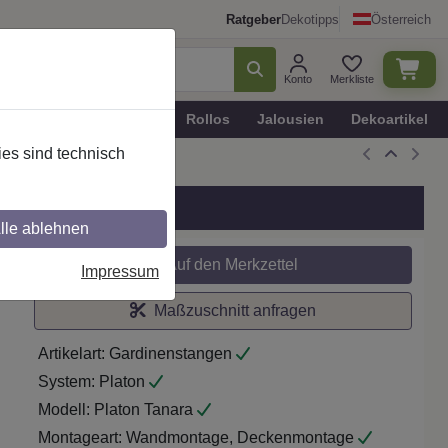
Ratgeber
Dekotipps
Österreich
Konto
Merkliste
n
Plissee - Faltstores
Rollos
Jalousien
Dekoartikel
es sind technisch
O.
lle ablehnen
Auf den Merkzettel
Impressum
Maßzuschnitt anfragen
Artikelart:
Gardinenstangen
System:
Platon
Modell:
Platon Tanara
Montageart:
Wandmontage, Deckenmontage