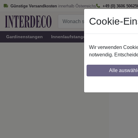
Günstige Versandkosten
innerhalb Österreichs
+49 (0) 3606 50625
Cookie-Ein
Gardinenstangen
Innenlaufstangen
Rundrohr-Innenlau
Wir verwenden Cookies
Startseite
notwendig. Entscheide
Stilg. 2
Alle auswähl
Maßzuschnitt mö