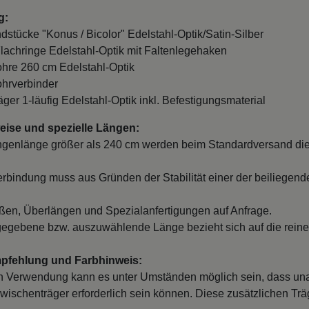
g:
ndstücke "Konus / Bicolor" Edelstahl-Optik/Satin-Silber
Flachringe Edelstahl-Optik mit Faltenlegehaken
ohre 260 cm Edelstahl-Optik
ohrverbinder
äger 1-läufig Edelstahl-Optik inkl. Befestigungsmaterial
ise und spezielle Längen:
ngenlänge größer als 240 cm werden beim Standardversand die
erbindung muss aus Gründen der Stabilität einer der beiliegend
en, Überlängen und Spezialanfertigungen auf Anfrage.
egebene bzw. auszuwählende Länge bezieht sich auf die reine
mpfehlung und Farbhinweis:
 Verwendung kann es unter Umständen möglich sein, dass un
wischenträger erforderlich sein können. Diese zusätzlichen Träge