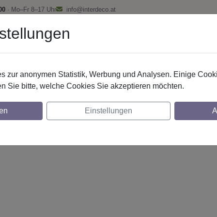
00
· Mo–Fr 8–17 Uhr
info@interdeco.at
stellungen
fstangen
Gardinenschienen
Scheibenstangen
Gardine
 zur anonymen Statistik, Werbung und Analysen. Einige Cooki
n Sie bitte, welche Cookies Sie akzeptieren möchten.
0 mm 1-lfg. Platon Tanara 520 cm Edelst.-
en
Einstellungen
A
glich