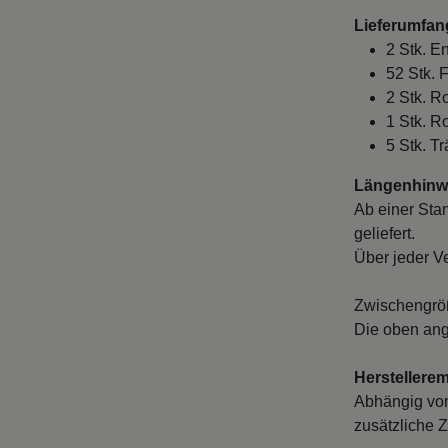
Lieferumfan
2 Stk. E
52 Stk. 
2 Stk. R
1 Stk. R
5 Stk. Tr
Längenhinwe
Ab einer Sta
geliefert.
Über jeder V
Zwischengröß
Die oben ang
Herstellere
Abhängig von
zusätzliche Z