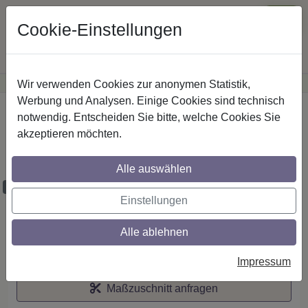
Cookie-Einstellungen
Wir verwenden Cookies zur anonymen Statistik,
·
Günstige Versandkosten
innerhalb Österreichs
Sichere Zahlung
Werbung und Analysen. Einige Cookies sind technisch
Startseite
notwendig. Entscheiden Sie bitte, welche Cookies Sie
akzeptieren möchten.
Stilg. 16 mm 1-lfg. Medium Caras 520 cm
Schwarz/Edelst.-O.
Alle auswählen
Maßzuschnitt möglich
Einstellungen
Alle ablehnen
Auf den Merkzettel
Impressum
Maßzuschnitt anfragen