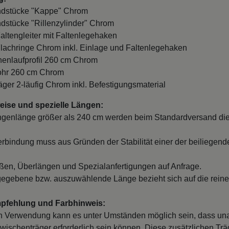
Endstücke "Kappe" Chrom
ndstücke "Rillenzylinder" Chrom
Faltengleiter mit Faltenlegehaken
Flachringe Chrom inkl. Einlage und Faltenlegehaken
nnenlaufprofil 260 cm Chrom
Rohr 260 cm Chrom
räger 2-läufig Chrom inkl. Befestigungsmaterial
ise und spezielle Längen:
ngenlänge größer als 240 cm werden beim Standardversand die
erbindung muss aus Gründen der Stabilität einer der beiliegend
en, Überlängen und Spezialanfertigungen auf Anfrage.
egebene bzw. auszuwählende Länge bezieht sich auf die reine
mpfehlung und Farbhinweis:
 Verwendung kann es unter Umständen möglich sein, dass un
wischenträger erforderlich sein können. Diese zusätzlichen Träge