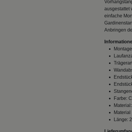
Vorhangstang
ausgestattet
einfache Mon
Gardinenstan
Anbringen de
Informatione
Montage
Laufanza
Trägerar
Wandabst
Endstück
Endstück
Stangen
Farbe: 
Material
Material
Länge: 
Lieferumfan