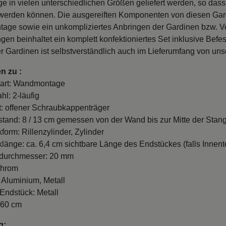
e in vielen unterschiedlichen Größen geliefert werden, so dass
 werden können. Die ausgereiften Komponenten von diesen Ga
tage sowie ein unkompliziertes Anbringen der Gardinen bzw. V
gen beinhaltet ein komplett konfektioniertes Set inklusive B
r Gardinen ist selbstverständlich auch im Lieferumfang von u
n zu :
art: Wandmontage
hl: 2-läufig
t: offener Schraubkappenträger
and: 8 / 13 cm gemessen von der Wand bis zur Mitte der Stang
form: Rillenzylinder, Zylinder
länge: ca. 6,4 cm sichtbare Länge des Endstückes (falls Innente
durchmesser: 20 mm
Chrom
: Aluminium, Metall
 Endstück: Metall
260 cm
g: