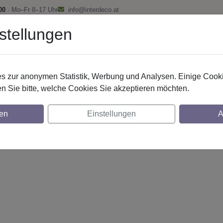
00
· Mo–Fr 8–17 Uhr
info@interdeco.at
stellungen
fstangen
Gardinenschienen
Scheibenstangen
Gardine
 zur anonymen Statistik, Werbung und Analysen. Einige Cooki
n Sie bitte, welche Cookies Sie akzeptieren möchten.
tilg. 20 mm 2-lfg. Prestige Elanto 260 cm
en
Einstellungen
A
glich