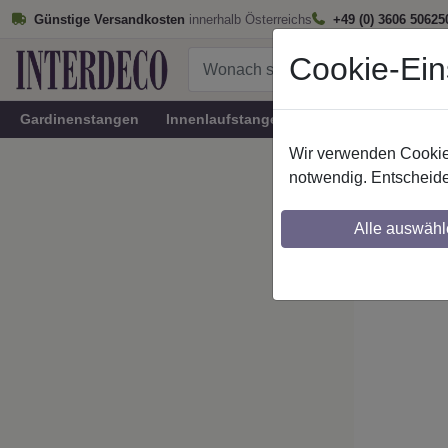
Günstige Versandkosten
innerhalb Österreichs
+49 (0) 3606 50625
Cookie-Ein
Gardinenstangen
Innenlaufstangen
Rundrohr-Innenlau
Wir verwenden Cookies
Startseite
notwendig. Entscheide
RR/IL-S
Alle auswähl
Maßzuschnitt mö