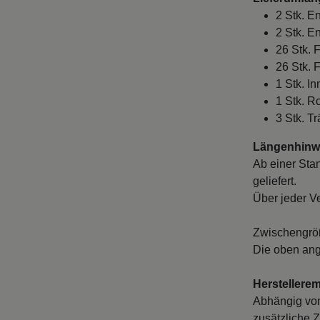
2 Stk. 
2 Stk. E
26 Stk. 
26 Stk. 
1 Stk. I
1 Stk. 
3 Stk. T
Längenhinwe
Ab einer Sta
geliefert.
Über jeder V
Zwischengröß
Die oben ang
Herstellere
Abhängig von
zusätzliche Z