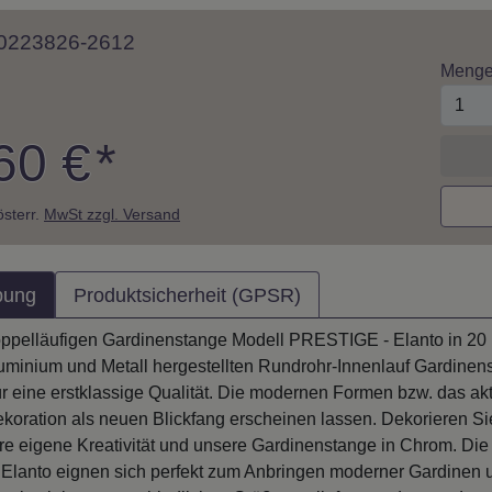
 10223826-2612
Meng
60 €
*
 österr.
MwSt zzgl. Versand
bung
Produktsicherheit (GPSR)
oppelläufigen Gardinenstange Modell PRESTIGE - Elanto in 20
uminium und Metall hergestellten Rundrohr-Innenlauf Gardinen
für eine erstklassige Qualität. Die modernen Formen bzw. das 
ekoration als neuen Blickfang erscheinen lassen. Dekorieren Si
hre eigene Kreativität und unsere Gardinenstange in Chrom. D
lanto eignen sich perfekt zum Anbringen moderner Gardinen