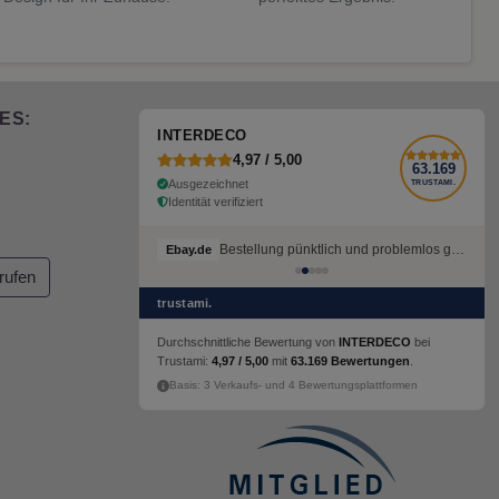
ES:
INTERDECO
4,97 / 5,00
63.169
Ausgezeichnet
TRUSTAMI.
Identität verifiziert
Bestellung pünktlich und problemlos geliefert
Bestellung pünktlich und problemlos geliefert
Ebay.de
Ebay.de
rufen
trustami.
Durchschnittliche Bewertung von
INTERDECO
bei
Trustami:
4,97 / 5,00
mit
63.169 Bewertungen
.
Basis: 3 Verkaufs- und 4 Bewertungsplattformen