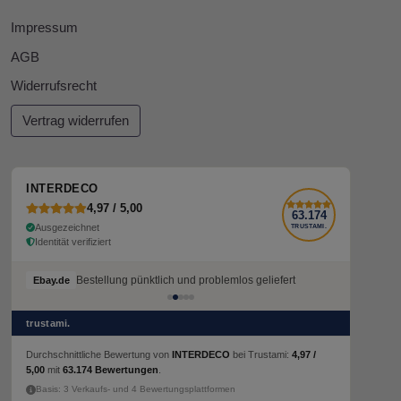
Impressum
AGB
Widerrufsrecht
Vertrag widerrufen
INTERDECO
4,97 / 5,00
63.174
Ausgezeichnet
TRUSTAMI.
Identität verifiziert
Bestellung pünktlich und problemlos geliefert
Bestellung pünktlich und problemlos geliefert
Ebay.de
Ebay.de
trustami.
Durchschnittliche Bewertung von
INTERDECO
bei Trustami:
4,97 /
5,00
mit
63.174 Bewertungen
.
Basis: 3 Verkaufs- und 4 Bewertungsplattformen