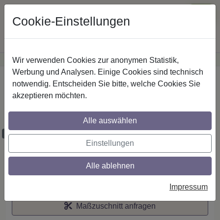
Cookie-Einstellungen
Wir verwenden Cookies zur anonymen Statistik,
·
Günstige Versandkosten
innerhalb Österreichs
Sichere Zahlung
Werbung und Analysen. Einige Cookies sind technisch
Startseite
notwendig. Entscheiden Sie bitte, welche Cookies Sie
akzeptieren möchten.
RR/IL-Stilg. 20 mm 2-lfg. Platon Savio
260 cm Schwarz/Weiß
Alle auswählen
Maßzuschnitt möglich
Einstellungen
Alle ablehnen
Auf den Merkzettel
Impressum
Maßzuschnitt anfragen