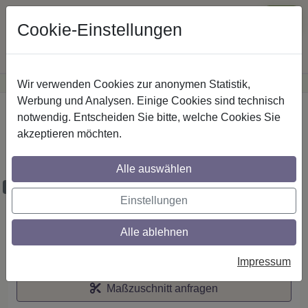
Cookie-Einstellungen
Wir verwenden Cookies zur anonymen Statistik,
·
Günstige Versandkosten
innerhalb Österreichs
Sichere Zahlung
Werbung und Analysen. Einige Cookies sind technisch
Startseite
notwendig. Entscheiden Sie bitte, welche Cookies Sie
akzeptieren möchten.
RR/IL-Stilg. 20 mm 2-lfg. Platon Estana
260 cm Chrom/Schwarz
Alle auswählen
Maßzuschnitt möglich
Einstellungen
Alle ablehnen
Auf den Merkzettel
Impressum
Maßzuschnitt anfragen