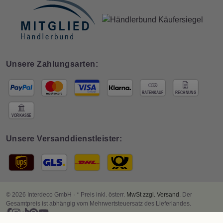
Unsere Zahlungsarten:
Unsere Versanddienstleister:
© 2026 Interdeco GmbH · * Preis inkl. österr.
MwSt zzgl. Versand
. Der
Gesamtpreis ist abhängig vom Mehrwertsteuersatz des Lieferlandes.