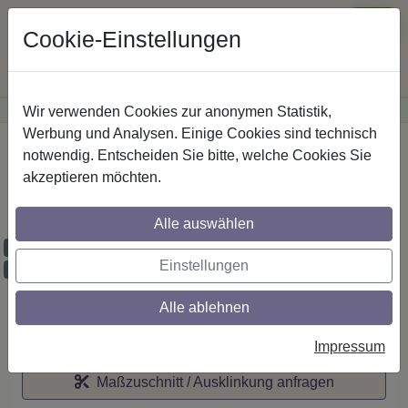
Cookie-Einstellungen
Wir verwenden Cookies zur anonymen Statistik,
·
Günstige Versandkosten
innerhalb Österreichs
Sichere Zahlung
Werbung und Analysen. Einige Cookies sind technisch
Startseite
notwendig. Entscheiden Sie bitte, welche Cookies Sie
akzeptieren möchten.
IL-Stilg. 20 mm 2-lfg. Talent Luina 260 cm
Edelst.-O./Buche
Alle auswählen
Maßzuschnitt möglich
Einstellungen
Ausklinkung möglich
Alle ablehnen
Auf den Merkzettel
Impressum
Maßzuschnitt / Ausklinkung anfragen