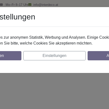
00
· Mo–Fr 8–17 Uhr
info@interdeco.at
stellungen
fstangen
Gardinenschienen
Scheibenstangen
Gardine
 zur anonymen Statistik, Werbung und Analysen. Einige Cooki
n Sie bitte, welche Cookies Sie akzeptieren möchten.
. 20 mm 2-lfg. Prestige Mavell 520 cm Edel
en
Einstellungen
A
glich
lich