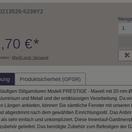
 10213526-5239Y2
Meng
,70 €
*
M
 österr.
MwSt zzgl. Versand
bung
Produktsicherheit (GPSR)
läufigen Stilgarnituren Modell PRESTIGE - Mavell mit 20 mm Ø 
Aluminium und Metall und der erstklassigen Verarbeitung. Da wi
n Längen anbieten, können Sie sämtliche Fenster mit unseren 
 abgestimmt nach dem gewählten Einrichtungsstil. Das Anbrin
h als sehr einfach und unkompliziert. Diese Innenlauf-Gardinens
zubehör geliefert. Das benötigte Zubehör zum Befestigen der Ga