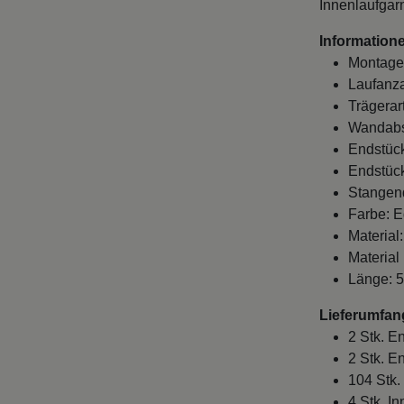
Innenlaufgarn
Informatione
Montage
Laufanza
Trägerar
Wandabst
Endstück
Endstück
Stangen
Farbe: E
Material
Material
Länge: 5
Lieferumfan
2 Stk. E
2 Stk. E
104 Stk.
4 Stk. I