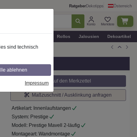
Ratgeber
Dekotipps
Österreich
Konto
Merkliste
n
Plissee - Faltstores
Rollos
Jalousien
Dekoartikel
es sind technisch
st.-O.
lle ablehnen
Auf den Merkzettel
Impressum
Maßzuschnitt / Ausklinkung anfragen
Artikelart:
Innenlaufstangen
System:
Prestige
Modell:
Prestige Mavell 2-läufig
Montageart:
Wandmontage