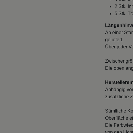
2 Stk. I
5 Stk. Tr
Längenhinwe
Ab einer Sta
geliefert.
Über jeder V
Zwischengröß
Die oben ang
Herstellere
Abhängig von
zusätzliche Z
Sämtliche Ko
Oberfläche e
Die Farbwied
von den Licht