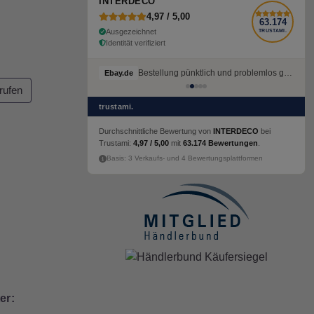
INTERDECO
4,97 / 5,00
63.174
Ausgezeichnet
TRUSTAMI.
Identität verifiziert
Bestellung pünktlich und problemlos geliefert
Ebay.de
rufen
trustami.
Durchschnittliche Bewertung von
INTERDECO
bei
Trustami:
4,97 / 5,00
mit
63.174 Bewertungen
.
Basis: 3 Verkaufs- und 4 Bewertungsplattformen
er: