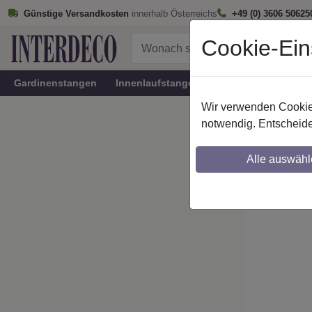
Günstige Versandkosten
innerhalb Österreichs
+49 (0) 3606 50625
Cookie-Ein
Gardinenstangen
Innenlaufstangen
Rundrohr-Innenlau
Wir verwenden Cookies
Startseite
notwendig. Entscheide
IL-Stilg
Alle auswähl
Maßzuschnitt mö
Ausklinkung mög