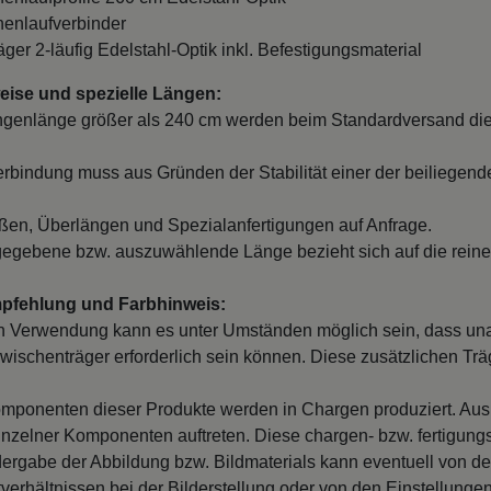
nnenlaufverbinder
äger 2-läufig Edelstahl-Optik inkl. Befestigungsmaterial
ise und spezielle Längen:
ngenlänge größer als 240 cm werden beim Standardversand die
erbindung muss aus Gründen der Stabilität einer der beiliegend
en, Überlängen und Spezialanfertigungen auf Anfrage.
egebene bzw. auszuwählende Länge bezieht sich auf die reine
mpfehlung und Farbhinweis:
 Verwendung kann es unter Umständen möglich sein, dass un
wischenträger erforderlich sein können. Diese zusätzlichen Träge
mponenten dieser Produkte werden in Chargen produziert. Au
inzelner Komponenten auftreten. Diese chargen- bzw. fertigung
ergabe der Abbildung bzw. Bildmaterials kann eventuell von d
verhältnissen bei der Bilderstellung oder von den Einstellungen