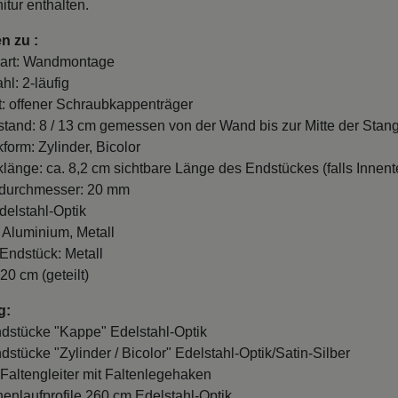
itur enthalten.
n zu :
art: Wandmontage
hl: 2-läufig
t: offener Schraubkappenträger
and: 8 / 13 cm gemessen von der Wand bis zur Mitte der Stang
form: Zylinder, Bicolor
länge: ca. 8,2 cm sichtbare Länge des Endstückes (falls Innente
durchmesser: 20 mm
delstahl-Optik
: Aluminium, Metall
 Endstück: Metall
20 cm (geteilt)
g:
ndstücke "Kappe" Edelstahl-Optik
ndstücke "Zylinder / Bicolor" Edelstahl-Optik/Satin-Silber
 Faltengleiter mit Faltenlegehaken
nnenlaufprofile 260 cm Edelstahl-Optik