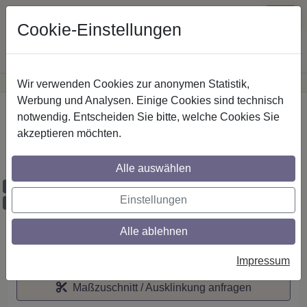
Cookie-Einstellungen
Wir verwenden Cookies zur anonymen Statistik,
·
Günstige Versandkosten
innerhalb Österreichs
Sichere Zahlung
Werbung und Analysen. Einige Cookies sind technisch
Startseite
notwendig. Entscheiden Sie bitte, welche Cookies Sie
akzeptieren möchten.
IL-Stilg. 20 mm 2-lfg. Platon Tanara 260
cm Chrom/Schwarz
Alle auswählen
Maßzuschnitt möglich
Einstellungen
Ausklinkung möglich
Alle ablehnen
Auf den Merkzettel
Impressum
Maßzuschnitt / Ausklinkung anfragen