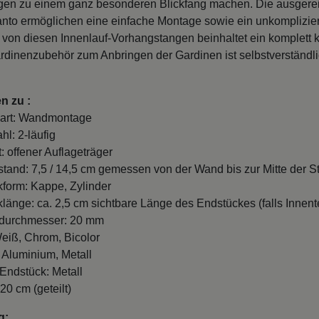
en zu einem ganz besonderen Blickfang machen. Die ausgere
to ermöglichen eine einfache Montage sowie ein unkomplizier
 von diesen Innenlauf-Vorhangstangen beinhaltet ein komplett k
dinenzubehör zum Anbringen der Gardinen ist selbstverständl
n zu :
art: Wandmontage
hl: 2-läufig
: offener Auflageträger
and: 7,5 / 14,5 cm gemessen von der Wand bis zur Mitte der St
form: Kappe, Zylinder
länge: ca. 2,5 cm sichtbare Länge des Endstückes (falls Innente
durchmesser: 20 mm
eiß, Chrom, Bicolor
: Aluminium, Metall
 Endstück: Metall
20 cm (geteilt)
g: