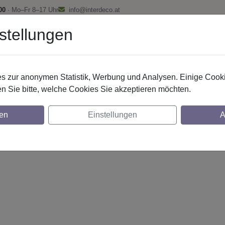
00
· Mo–Fr 8–17 Uhr
info@interdeco.at
stellungen
fstangen
Gardinenschienen
Scheibenstangen
Gardine
 zur anonymen Statistik, Werbung und Analysen. Einige Cooki
n Sie bitte, welche Cookies Sie akzeptieren möchten.
g. 20 mm 2-lfg. Platon Santo 520 cm Weiß
en
Einstellungen
A
glich
lich