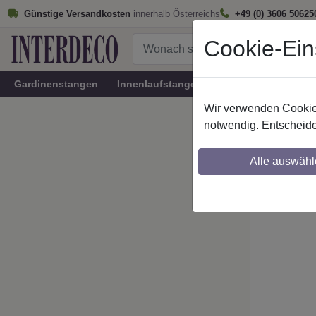
Günstige Versandkosten
innerhalb Österreichs
+49 (0) 3606 50625
Cookie-Ein
Gardinenstangen
Innenlaufstangen
Rundrohr-Innenlau
Wir verwenden Cookies
Startseite
notwendig. Entscheide
IL-Stil
Alle auswähl
Maßzuschnitt mö
Ausklinkung mög