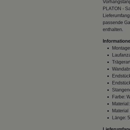
Vorhangstang
PLATON - San
Lieferumfang
passende Gar
enthalten.
Informatione
Montage
Laufanza
Trägerart
Wandabst
Endstück
Endstück
Stangen
Farbe: W
Material
Material
Länge: 5
Lieferumfan