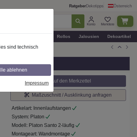
Ratgeber
Dekotipps
Österreich
Konto
Merkliste
n
Plissee - Faltstores
Rollos
Jalousien
Dekoartikel
es sind technisch
/Chrom
lle ablehnen
Auf den Merkzettel
Impressum
Maßzuschnitt / Ausklinkung anfragen
Artikelart:
Innenlaufstangen
System:
Platon
Modell:
Platon Santo 2-läufig
Montageart:
Wandmontage