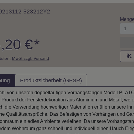
 10213112-523212Y2
Meng
,20 €
*
M
 österr.
MwSt zzgl. Versand
bung
Produktsicherheit (GPSR)
ahl von unseren doppelläufigen Vorhangstangen Modell PLATON 
 Produkt der Fensterdekoration aus Aluminium und Metall, wel
rch die Verwendung hochwertiger Materialien erfüllen unsere In
he Qualitätsansprüche. Das Befestigen von Vorhängen und G
ohnraum ein edles Ambiente verleihen. Da unsere Vorhangsta
edem Wohnraum ganz schnell und individuell einen Hauch Elegan