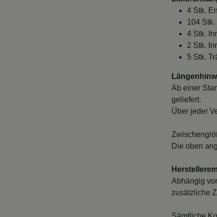
4 Stk. 
104 Stk.
4 Stk. I
2 Stk. I
5 Stk. T
Längenhinwe
Ab einer Sta
geliefert.
Über jeder V
Zwischengröß
Die oben ang
Herstellere
Abhängig von
zusätzliche Z
Sämtliche Ko