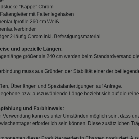
Endstücke "Kappe" Chrom
 Faltengleiter mit Faltenlegehaken
nnenlaufprofile 260 cm Weiß
nnenlaufverbinder
räger 2-läufig Chrom inkl. Befestigungsmaterial
ise und spezielle Längen:
ngenlänge größer als 240 cm werden beim Standardversand die
erbindung muss aus Gründen der Stabilität einer der beiliegend
en, Überlängen und Spezialanfertigungen auf Anfrage.
egebene bzw. auszuwählende Länge bezieht sich auf die reine
mpfehlung und Farbhinweis:
 Verwendung kann es unter Umständen möglich sein, dass un
wischenträger erforderlich sein können. Diese zusätzlichen Träge
mponenten dieser Produkte werden in Chargen produziert. Au