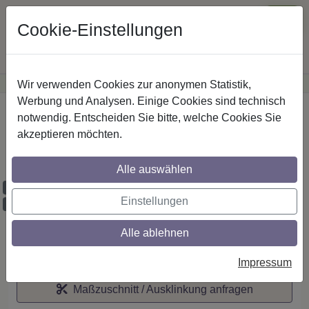
Cookie-Einstellungen
Wir verwenden Cookies zur anonymen Statistik,
·
Günstige Versandkosten
innerhalb Österreichs
Sichere Zahlung
Werbung und Analysen. Einige Cookies sind technisch
Startseite
notwendig. Entscheiden Sie bitte, welche Cookies Sie
akzeptieren möchten.
IL-Stilg. 20 mm 2-lfg. Platon Mavell 520
cm Weiß/Edelst.-O.
Alle auswählen
Maßzuschnitt möglich
Einstellungen
Ausklinkung möglich
Alle ablehnen
Auf den Merkzettel
Impressum
Maßzuschnitt / Ausklinkung anfragen