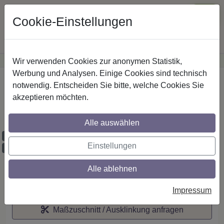
Cookie-Einstellungen
Wir verwenden Cookies zur anonymen Statistik,
·
Günstige Versandkosten
innerhalb Österreichs
Sichere Zahlung
Werbung und Analysen. Einige Cookies sind technisch
Startseite
notwendig. Entscheiden Sie bitte, welche Cookies Sie
akzeptieren möchten.
IL-Stilg. 20 mm 1-lfg. Prestige Verano 520
cm Weiß
Alle auswählen
Maßzuschnitt möglich
Einstellungen
Ausklinkung möglich
Alle ablehnen
Auf den Merkzettel
Impressum
Maßzuschnitt / Ausklinkung anfragen