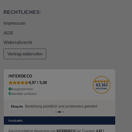
RECHTLICHES:
Impressum
AGB
Widerrufsrecht
Vertrag widerrufen
INTERDECO
4,97 / 5,00
63.163
Ausgezeichnet
TRUSTAMI.
Identität verifiziert
Bestellung pünktlich und problemlos geliefert
Ebay.de
trustami.
Durchschnittliche Bewertung von
INTERDECO
bei Trustami:
4,97 /