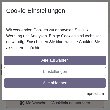
Cookie-Einstellungen
Wir verwenden Cookies zur anonymen Statistik,
·
Günstige Versandkosten
innerhalb Österreichs
Sichere Zahlung
Werbung und Analysen. Einige Cookies sind technisch
Startseite
notwendig. Entscheiden Sie bitte, welche Cookies Sie
akzeptieren möchten.
IL-Stilg. 20 mm 1-lfg. Platon Santo 260 cm
Silbergrau/Schwarz
Alle auswählen
Maßzuschnitt möglich
Einstellungen
Ausklinkung möglich
Alle ablehnen
Auf den Merkzettel
Impressum
Maßzuschnitt / Ausklinkung anfragen