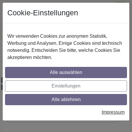
Cookie-Einstellungen
Wir verwenden Cookies zur anonymen Statistik,
·
Günstige Versandkosten
innerhalb Österreichs
Sichere Zahlung
Werbung und Analysen. Einige Cookies sind technisch
Startseite
notwendig. Entscheiden Sie bitte, welche Cookies Sie
akzeptieren möchten.
IL-Stilg. 16 mm 2-lfg. Sinux Scarano 520
cm Edelst.-O.
Alle auswählen
Maßzuschnitt möglich
Einstellungen
Ausklinkung möglich
Alle ablehnen
Montageanleitung
Impressum
(PDF ansehen / herunterladen)