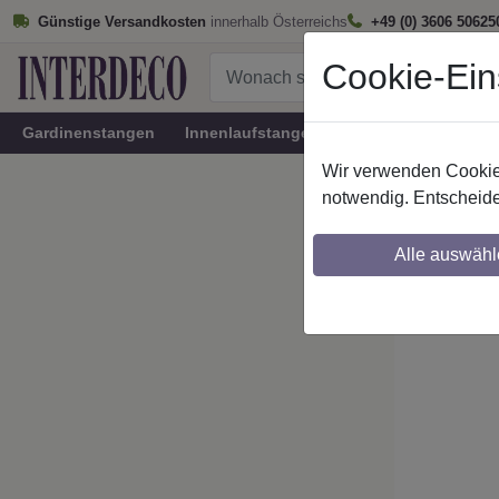
Günstige Versandkosten
innerhalb Österreichs
+49 (0) 3606 50625
Cookie-Ein
Gardinenstangen
Innenlaufstangen
Rundrohr-Innenlau
Wir verwenden Cookies
Startseite
notwendig. Entscheide
IL-Stil
Alle auswähl
Maßzuschnitt mö
Ausklinkung mög