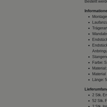
Bestellt wer
Informatione
Montage
Laufanza
Trägerar
Wandabst
Endstüc
Endstück
Anbringu
Stangen
Farbe: S
Material
Material
Länge: 5
Lieferumfan
2 Stk. E
52 Stk. 
2 Stk. I