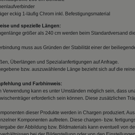
nnenlaufverbinder
räger eckig 1-läufig Chrom inkl. Befestigungsmaterial
ise und spezielle Längen:
ngenlänge größer als 240 cm werden beim Standardversand die
erbindung muss aus Gründen der Stabilität einer der beiliegend
en, Überlängen und Spezialanfertigungen auf Anfrage.
egebene bzw. auszuwählende Länge bezieht sich auf die reine
mpfehlung und Farbhinweis:
 Verwendung kann es unter Umständen möglich sein, dass un
wischenträger erforderlich sein können. Diese zusätzlichen Träge
mponenten dieser Produkte werden in Chargen produziert. Au
inzelner Komponenten auftreten. Diese chargen- bzw. fertigung
ergabe der Abbildung bzw. Bildmaterials kann eventuell von d
verhältnissen bei der Bilderstellung oder von den Einstellungen