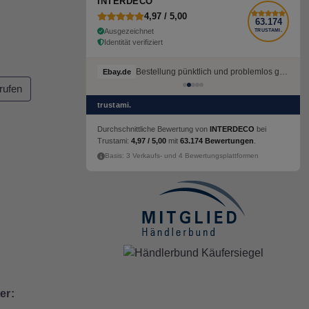
INTERDECO
4,97 / 5,00
63.174
Ausgezeichnet
TRUSTAMI.
Identität verifiziert
Bestellung pünktlich und problemlos geliefert
Ebay.de
rufen
trustami.
Durchschnittliche Bewertung von
INTERDECO
bei
Trustami:
4,97 / 5,00
mit
63.174 Bewertungen
.
Basis: 3 Verkaufs- und 4 Bewertungsplattformen
er: