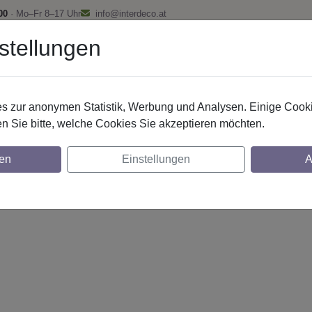
00
· Mo–Fr 8–17 Uhr
info@interdeco.at
stellungen
fstangen
Gardinenschienen
Scheibenstangen
Gardine
 zur anonymen Statistik, Werbung und Analysen. Einige Cooki
n Sie bitte, welche Cookies Sie akzeptieren möchten.
g. 14x35 mm 1-lfg. Smartline Lox 520 cm 
en
Einstellungen
A
glich
lich