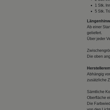
1 Stk. I
5 Stk. T
Längenhinwe
Ab einer Sta
geliefert.
Über jeder V
Zwischengröß
Die oben ang
Herstellere
Abhängig von
zusätzliche Z
Sämtliche Ko
Oberfläche e
Die Farbwied
von den Licht