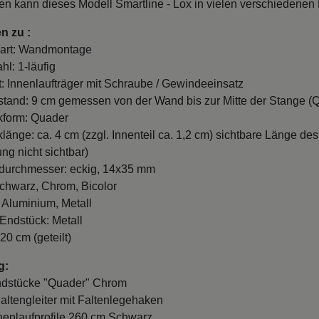
den kann dieses Modell Smartline - Lox in vielen verschiedene
n zu :
art: Wandmontage
hl: 1-läufig
t: Innenlaufträger mit Schraube / Gewindeeinsatz
and: 9 cm gemessen von der Wand bis zur Mitte der Stange (Q
kform: Quader
länge: ca. 4 cm (zzgl. Innenteil ca. 1,2 cm) sichtbare Länge des
ng nicht sichtbar)
durchmesser: eckig, 14x35 mm
chwarz, Chrom, Bicolor
: Aluminium, Metall
 Endstück: Metall
20 cm (geteilt)
g:
ndstücke "Quader" Chrom
Faltengleiter mit Faltenlegehaken
nnenlaufprofile 260 cm Schwarz