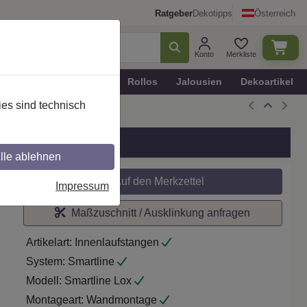
Ratgeber
Dekotipps
Österreich
Konto
Merkliste
n
Plissee - Faltstores
Rollos
Jalousien
Dekoartikel
es sind technisch
Schwarz/Chrom
lle ablehnen
Auf den Merkzettel
Impressum
Maßzuschnitt / Ausklinkung anfragen
Artikelart:
Innenlaufstangen
System:
Smartline
Modell:
Smartline Lox
Montageart:
Wandmontage